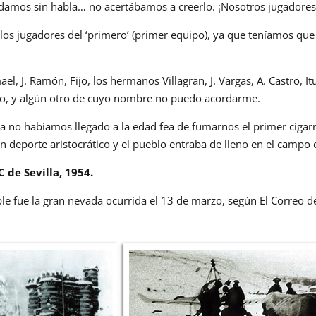
amos sin habla… no acertábamos a creerlo. ¡Nosotros jugadores d
os jugadores del ‘primero’ (primer equipo), ya que teníamos que
el, J. Ramón, Fijo, los hermanos Villagran, J. Vargas, A. Castro, It
yo, y algún otro de cuyo nombre no puedo acordarme.
 no habíamos llegado a la edad fea de fumarnos el primer cigarri
n deporte aristocrático y el pueblo entraba de lleno en el campo 
 de Sevilla, 1954.
ble fue la gran nevada ocurrida el 13 de marzo, según El Correo de