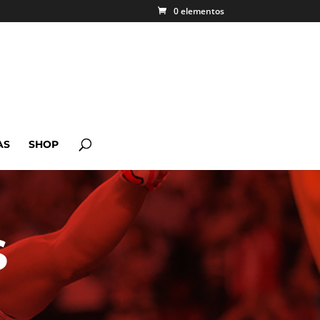
0 elementos
AS
SHOP
S