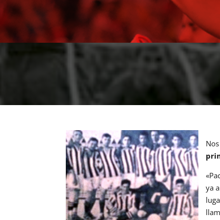
Nos
pri
«Pac
ya a
luga
llam