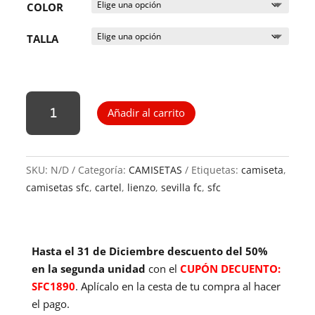
COLOR
TALLA
Camiseta
Añadir al carrito
"Sevilla
la
Giralda
presume"
SKU:
N/D
Categoría:
CAMISETAS
Etiquetas:
camiseta
,
cantidad
camisetas sfc
,
cartel
,
lienzo
,
sevilla fc
,
sfc
Hasta el 31 de Diciembre descuento del 50%
en la segunda unidad
con el
CUPÓN DECUENTO:
SFC1890
. Aplícalo en la cesta de tu compra al hacer
el pago.