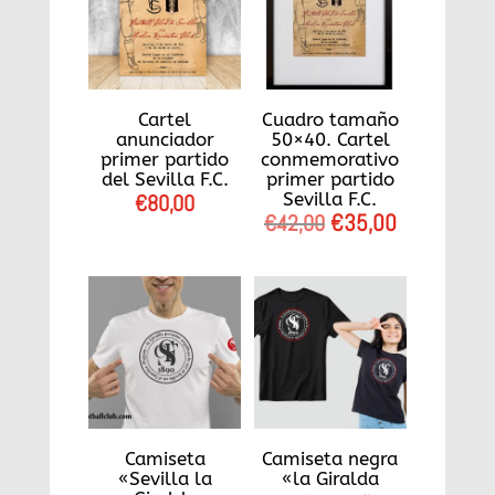
Cartel
Cuadro tamaño
anunciador
50×40. Cartel
primer partido
conmemorativo
del Sevilla F.C.
primer partido
Sevilla F.C.
€
80,00
El
€
35,00
El
€
42,00
precio
precio
original
actual
era:
es:
€42,00.
€35,00.
Camiseta
Camiseta negra
«Sevilla la
«la Giralda