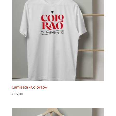
Camiseta «Colorao»
€
15,00