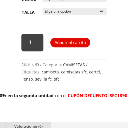
TALLA
Camiseta
Añadir al carrito
negra
"Invencible"
Andrés
SKU:
N/D
Categoría:
CAMISETAS
Palop
Etiquetas:
camiseta
,
camisetas sfc
,
cartel
,
cantidad
lienzo
,
sevilla fc
,
sfc
50% en la segunda unidad
con el
CUPÓN DECUENTO: SFC1890
Valoraciones (0)