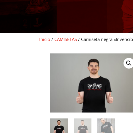
Inicio
/
CAMISETAS
/ Camiseta negra «Invencib