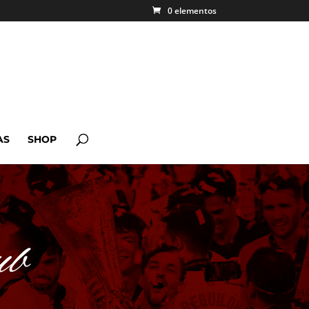
0 elementos
AS
SHOP
ub