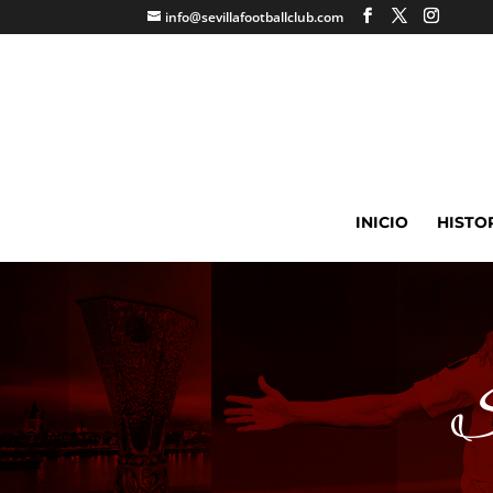
info@sevillafootballclub.com
INICIO
HISTO
S