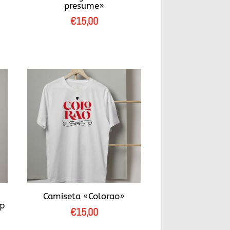
presume»
€
15,00
Camiseta «Colorao»
op
€
15,00