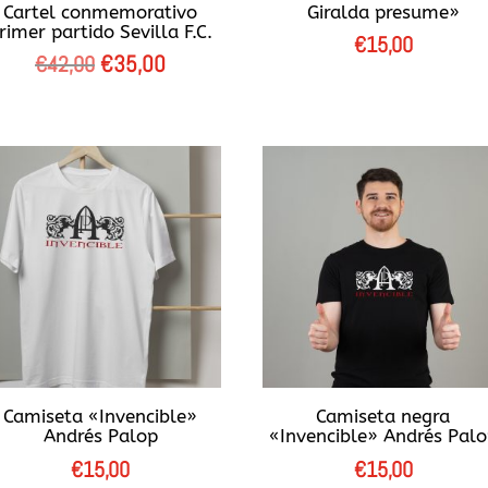
Cartel conmemorativo
Giralda presume»
rimer partido Sevilla F.C.
€
15,00
El
€
35,00
El
€
42,00
precio
precio
original
actual
era:
es:
€42,00.
€35,00.
Camiseta «Invencible»
Camiseta negra
Andrés Palop
«Invencible» Andrés Pal
€
15,00
€
15,00