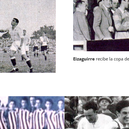
Eizaguirre
recibe la copa d