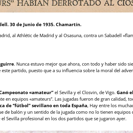
dell. 30 de Junio de 1935. Chamartín.
Madrid, al Athlétic de Madrid y al Osasuna, contra un Sabadell «flam
aguirre
. Nunca estuvo mejor que ahora, con todo y haber sido s
 este partido, puesto que a su influencia sobre la moral del adve
l Campeonato «amateur”
el Sevilla y el Closvin, de Vigo.
Ganó el
ente en equipos «amateurs”. Las jugadas fueron de gran calidad, t
a de ‘’fútbol” sevillano en toda España
, Hay entre los mucha
que de balón y un sentido de la jugada como no lo tienen equipos 
el Sevilla profesional en los dos partidos que se jugaron ayer.