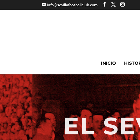
info@sevillafootballclub.com
INICIO
HISTO
EL S