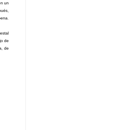
en un
pués,
pena.
estal
jo de
a, de