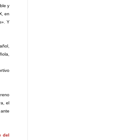
ble y
X, en
s». Y
añol,
ñola,
rtivo
rreno
a, el
 ante
e del