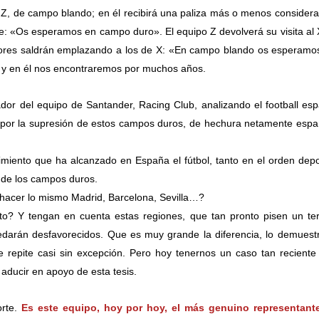
l Z, de campo blando; en él recibirá una paliza más o menos considera
e: «Os esperamos en campo duro». El equipo Z devolverá su visita al 
dores
saldrán emplazando a los de X: «En campo blando os esperamo
po y en él nos encontraremos por muchos años.
dor del equipo de Santander, Racing Club, analizando el football esp
 por la supresión de estos campos duros, de hechura netamente espa
imiento que ha alcanzado en España el fútbol, tanto en el orden depo
 de los campos duros.
 hacer lo mismo Madrid, Barcelona, Sevilla…?
to? Y tengan en cuenta estas regiones, que tan pronto pisen un te
edarán desfavorecidos. Que es muy grande la diferencia, lo demuestr
epite casi sin excepción. Pero hoy tenernos un caso tan reciente
aducir en apoyo de esta tesis.
orte.
Es este equipo, hoy por hoy, el más genuino representant