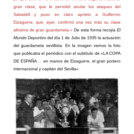
gran clase, que le permitió anular los ataques del
Sabadell…y puso en claro aprieto a Guillermo
Eizaguirre, que, ayer, confirmó una vez más su clase
altísima de gran guardameta.»
De esta forma recojía
El
Mundo Deportivo
del día 1 de Julio de 1935 la actuación
del guardameta sevillista. En la imagen vemos la foto
que publicaba el periódico con el subtítulo de «LA COPA
DE ESPAÑA … en manos de Eizaguirre, el gran portero
internacional y capitán del Sevilla»